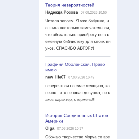
Теория невероятностей
Надежда Розова
07.08.2026 10:50
Читала запоем. Я уже бабушка, н
о книга настолько замечательная,
что обязательно приобрету ее в с
емейную библиотеку для своих вн
уков. СПАСИБО АВТОРУ!
Графиня Оболенская. Право
имею
new_life67
07.08.2026 10:49
невероятная по силе женщина, ко
нечно , это не юная девушка, но к
аков характер, стержень!!!
История Соединенных Штатов
Америки
Olga
07.08.2026 10:37
Обожаю творчество Моруа со вре