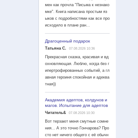
мен как прочла "Письма к незнако
мке". Книга написана простым яз
ыков с подробностями как все про
исходило в плане ран...
Драгоценный подарок
Татьяна С.
07.08.2026 10:36
Прекрасная сказка, красивая и вд
охновляющая. Люблю, когда без г
ипертрофированных событий, а гл
авная героиня спокойная и адеква
тная))
Академия адептов, колдунов и
магов. Испытание для адептов
Читатель&
07.08.2026 10:30
Вот терзают меня смутные сомне
ния... А это точно Гончарова? Про
сто нет ничего общего с её обычн