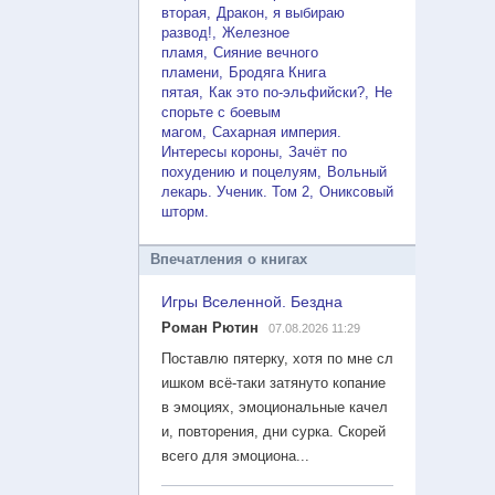
вторая
Дракон, я выбираю
развод!
Железное
пламя
Сияние вечного
пламени
Бродяга Книга
пятая
Как это по-эльфийски?
Не
спорьте с боевым
магом
Сахарная империя.
Интересы короны
Зачёт по
похудению и поцелуям
Вольный
лекарь. Ученик. Том 2
Ониксовый
шторм
Впечатления о книгах
Игры Вселенной. Бездна
Роман Рютин
07.08.2026 11:29
Поставлю пятерку, хотя по мне сл
ишком всё-таки затянуто копание
в эмоциях, эмоциональные качел
и, повторения, дни сурка. Скорей
всего для эмоциона...