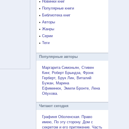
Новинки книг
Популярные книги
Библиотека книг
Авторы
Жанры
Серии
Теги
Популярные авторы
Маргарита Симоньян
Стивен
Кинг
Роберт Брындза
Фрэнк
Герберт
Брук Лин
Виталий
Бужан
Марина
Ефиминюк
Эмили Бронте
Лена
Обухова
Читают сегодня
Графиня Оболенская. Право
имею
По эту сторону. Дом с
секретом и его притяжение. Часть