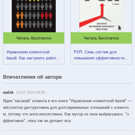
Читать бесплатно
Читать бесплатно
Управление клиентской
РОП. Семь систем для
базой. Как настроить работу
повышения эффективности
клиентского отдела и
отдела продаж
получить максимальный
результат
Впечатления об авторе
walsk
14.07.2024 08:05
Идея "касаний" клиента в его книге "Управление клиентской базой" —
абсолютно деструктивна для долговременных отношений с клиенто
м, потому что анти-экосистемна. Как мусор из окна выбрасывать: "э
ффективно", пока так не делают все.