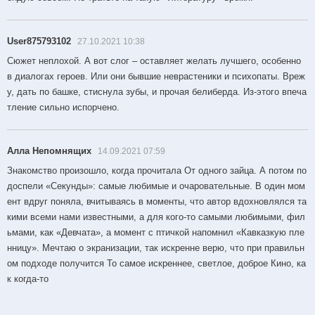
User875793102
27.10.2021 10:38
Сюжет неплохой. А вот слог – оставляет желать лучшего, особенно
в диалогах героев. Или они бывшие неврастеники и психопаты. Вреж
у, дать по башке, стиснула зубы, и прочая белиберда. Из-этого впеча
тление сильно испорчено.
Алла Непомнящих
14.09.2021 07:59
Знакомство произошло, когда прочитала От одного зайца. А потом по
доспели «Секунды»: самые любимые и очаровательные. В один мом
ент вдруг поняла, вчитываясь в моменты, что автор вдохновлялся та
кими всеми нами известными, а для кого-то самыми любимыми, фил
ьмами, как «Девчата», а момент с птичкой напомнил «Кавказкую пле
нницу». Мечтаю о экранизации, так искренне верю, что при правильн
ом подходе получится То самое искреннее, светлое, доброе Кино, ка
к когда-то