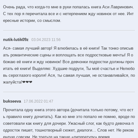
Очень рада, что когда-то мне в руки попалась книга Аси Лавринович.
С тех пор я перечитала все и с нетерпением жду новинок от нее. Инт
ересные истории, со смыслом.
nutik-lutik09z
03.04.2023 11:56
Ася- самая лучший автор! Я влюбилась в её книги! Так тонко описыв
ать романтические сцены и воплощать все подростковые мечты! Я о
божаю её книги и жду новинок! Все девчонки подростки должны проч
итать её книги! Выделяю: Худшие подруги, Ты моё счастье и Нелюбо
вь сероглазого короля! Ася, ты самая лучшая, не останавливайся, по
жалуйста!❤❤❤
bukseeva
17.06.2022 01:47
Прочитала одну книга этого автора (дочитала только потому, что ест
ь правило книгу дочитать). Как ко мне это попало не помню, вроде по
советовали как книгу для дочери. Ужасный слог, как будто девочка п
одросток пишет, тошнотворный сюжет, диалоги… Слов нет. Не реком
ендую совсем. Не тратьте на такую «литературу» время.