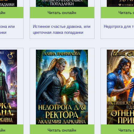
айн
Читать онлайн
Читать
кона или
Истинное счастье дракона, или
Недотрога для т
анки
цветочная лавка попаданки
айн
Читать онлайн
Читать