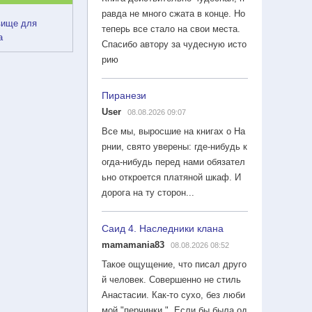
равда не много сжата в конце. Но
вище для
теперь все стало на свои места.
а
Спасибо автору за чудесную исто
рию
Пиранези
User
08.08.2026 09:07
Все мы, выросшие на книгах о На
рнии, свято уверены: где-нибудь к
огда-нибудь перед нами обязател
ьно откроется платяной шкаф. И
дорога на ту сторон...
Саид 4. Наследники клана
mamamania83
08.08.2026 08:52
Такое ощущение, что писал друго
й человек. Совершенно не стиль
Анастасии. Как-то сухо, без люби
мой "перчинки ". Если бы была од