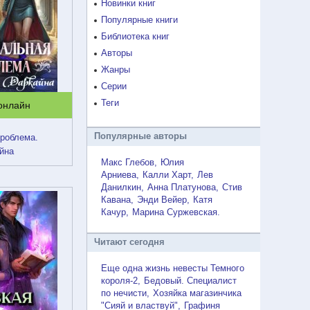
Новинки книг
Популярные книги
Библиотека книг
Авторы
Жанры
Серии
Теги
 онлайн
Популярные авторы
проблема.
йна
Макс Глебов
Юлия
Арниева
Калли Харт
Лев
Данилкин
Анна Платунова
Стив
Кавана
Энди Вейер
Катя
Качур
Марина Суржевская
Читают сегодня
Еще одна жизнь невесты Темного
короля-2
Бедовый. Специалист
по нечисти
Хозяйка магазинчика
"Сияй и властвуй"
Графиня