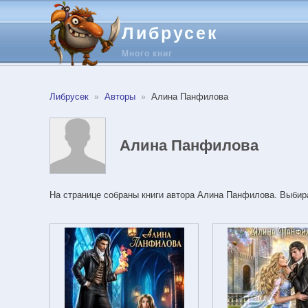
Либрусек
Много книг
Либрусек
Авторы
Алина Панфилова
Алина Панфилова
На странице собраны книги автора Алина Панфилова. Выбира