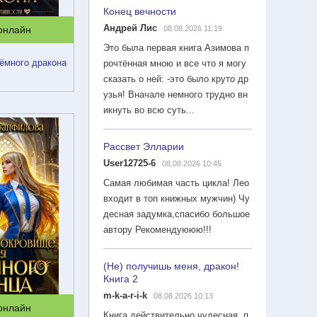
Конец вечности
Андрей Лис
08.08.2026 11:19
 онлайн
Это была первая книга Азимова п
ёмного дракона
рочтённая мною и все что я могу
сказать о ней: -это было круто др
узья! Вначале немного трудно вн
икнуть во всю суть...
Рассвет Элларии
User12725-6
08.08.2026 10:45
Самая любимая часть цикла! Лео
входит в топ книжных мужчин) Чу
десная задумка,спасибо большое
автору Рекомендуююю!!!
(Не) получишь меня, дракон!
Книга 2
m-k-a-r-i-k
08.08.2026 10:13
 онлайн
Книга действительно чудесная, п