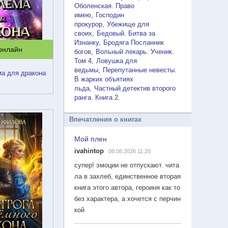
Оболенская. Право
имею
Господин
прокурор
Убежище для
своих
Бедовый. Битва за
Изнанку
Бродяга Посланник
 онлайн
богов
Вольный лекарь. Ученик.
Том 4
Ловушка для
ведьмы
Перепутанные невесты.
ма для дракона
В жарких объятиях
льда
Частный детектив второго
ранга. Книга 2
Впечатления о книгах
Мой плен
ivahintop
08.08.2026 11:20
супер! эмоции не отпускают. чита
ла в захлеб, единственное вторая
книга этого автора, героиня как то
без характера, а хочется с перчин
кой