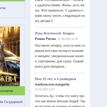
с удовольствием. Жизнь ,есть жи
n'ок
знь. Всё правильно. С удовольст
вием начну читать следующую кн
игу автора !!
Игры Вселенной. Бездна
Роман Рютин
07.08.2026 11:29
Поставлю пятерку, хотя по мне сл
ишком всё-таки затянуто копание
в эмоциях, эмоциональные качел
и, повторения, дни сурка. Скорей
всего для эмоциона...
Мне 10 лет, и я разведена
markova.mm.margarita
07.08.2026 11:27
есплатно
Хотелось бы, чтобы эту книгу про
чло как можно больше людей. Так
ба Государевой
ие истории не должны оставаться