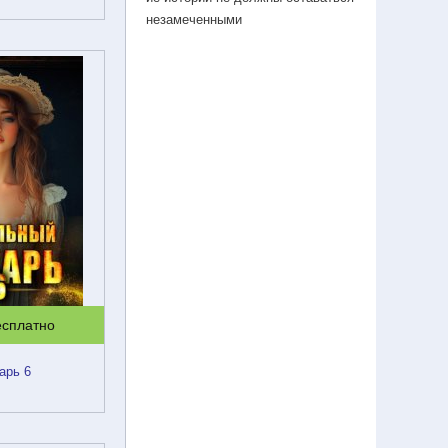
незамеченными
есплатно
арь 6