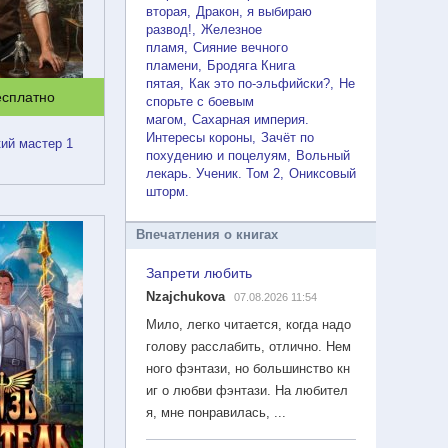
вторая
Дракон, я выбираю
развод!
Железное
пламя
Сияние вечного
пламени
Бродяга Книга
пятая
Как это по-эльфийски?
Не
есплатно
спорьте с боевым
магом
Сахарная империя.
Интересы короны
Зачёт по
ий мастер 1
похудению и поцелуям
Вольный
лекарь. Ученик. Том 2
Ониксовый
шторм
Впечатления о книгах
Запрети любить
Nzajchukova
07.08.2026 11:54
Мило, легко читается, когда надо
голову расслабить, отлично. Нем
ного фэнтази, но большинство кн
иг о любви фэнтази. На любител
я, мне понравилась, ...