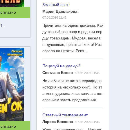
Зеленый свет
Мария Цыплакова
есплатно
07.08.2026 11:41
Прочитала на одном дыхании. Как
 1
душевный разговор с родным сер
дцу товарищем. Мудрая, весела
я, душевная, приятная книга! Раз
обрала на цитаты. Реко...
Поцелуй на удачу-2
Светлана Божко
07.08.2026 11:36
Не люблю и не читаю серии(одна
история на несколько книг). Но эт
а меня удивила и заставила с нет
ерпением ждать продолжения
Ответный темперамент
Лариса Волкова
07.08.2026 11:33
есплатно
Жаль ,что закончилась....Читала