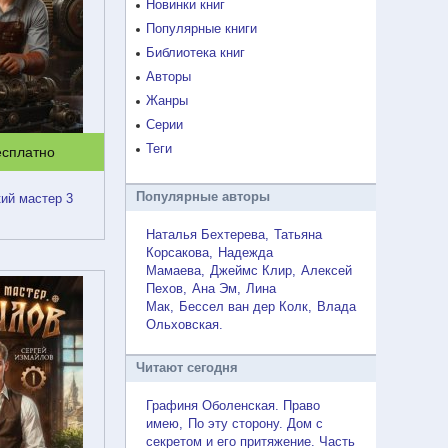
Новинки книг
Популярные книги
Библиотека книг
Авторы
Жанры
Серии
Теги
есплатно
Популярные авторы
ий мастер 3
Наталья Бехтерева
Татьяна
Корсакова
Надежда
Мамаева
Джеймс Клир
Алексей
Пехов
Ана Эм
Лина
Мак
Бессел ван дер Колк
Влада
Ольховская
Читают сегодня
Графиня Оболенская. Право
имею
По эту сторону. Дом с
секретом и его притяжение. Часть