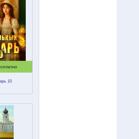
есплатно
арь 10